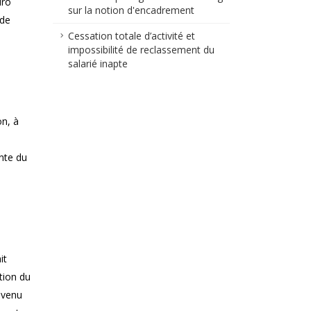
uro
sur la notion d'encadrement
 de
Cessation totale d’activité et
impossibilité de reclassement du
salarié inapte
on, à
nte du
it
tion du
evenu