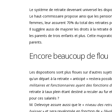
Le système de retraite devenant universel les dispos
Le haut-commissaire propose ainsi que les pensions
femmes, leur assurent 70% du total des retraites p
Il suggère aussi de majorer les droits à la retrait
les parents de trois enfants et plus. Cette majorat
parents.
Encore beaucoup de flou
Les dispositions sont plus floues sur d'autres suj
qu'un départ à la retraite « anticipé » restera poss
militaires et fonctionnaires ayant des fonctions
retraite à taux plein étant destiné a reculer au fur
pour ces salariés ?
M. Delevoye assure aussi que le «
niveau des retra
baisser
» et sera revalorisée en fonction de «
l’évo