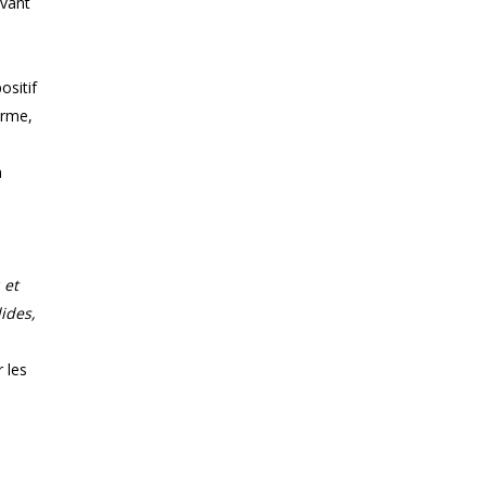
uvant
ositif
orme,
n
 et
ides,
 les