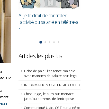
en moyenne 28,7% de moins
cadres !
que les hommes
ntrôler
 en télétravail
Articles les plus lus
Fiche de paie : l'absence maladie
ur
avec maintien de salaire brut légal
e. Il le
INFORMATION CGT ENGIE COFELY
 a
Chez Engie, le burn out menace
nement
jusqu’au sommet de l’entreprise
esse
Communiqué Ugict CGT sur la négo