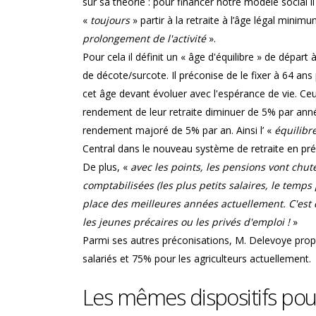
sur sa théorie : pour financer notre modèle social i
«
toujours
» partir à la retraite à l’âge légal min
prolongement de l'activité
».
Pour cela il définit un « âge d'équilibre » de départ 
de décote/surcote. Il préconise de le fixer à 64 an
cet âge devant évoluer avec l'espérance de vie. Ceux
rendement de leur retraite diminuer de 5% par année
rendement majoré de 5% par an. Ainsi l’ «
équilibr
Central dans le nouveau système de retraite en prépa
De plus, «
avec les points, les pensions vont chut
comptabilisées (les plus petits salaires, le temps 
place des meilleures années actuellement. C'est
les jeunes précaires ou les privés d'emploi !
»
Parmi ses autres préconisations, M. Delevoye pro
salariés et 75% pour les agriculteurs actuellement.
Les mêmes dispositifs pou