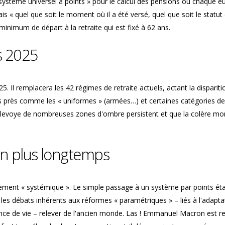
système universel à points » pour le calcul des pensions où chaque e
s « quel que soit le moment où il a été versé, quel que soit le statut
l minimum de départ à la retraite qui est fixé à 62 ans.
s 2025
. Il remplacera les 42 régimes de retraite actuels, actant la dispariti
s près comme les « uniformes » (armées…) et certaines catégories de
Delevoye de nombreuses zones d'ombre persistent et que la colère mo
s en plus longtemps
rement « systémique ». Le simple passage à un système par points éta
les débats inhérents aux réformes « paramétriques » – liés à l'adapta
ance de vie – relever de l'ancien monde. Las ! Emmanuel Macron est r