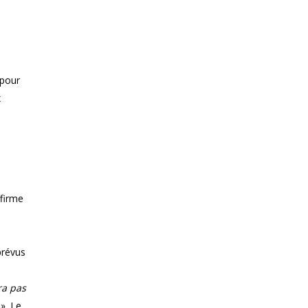
 pour
x
ffirme
prévus
ra pas
n
». Le