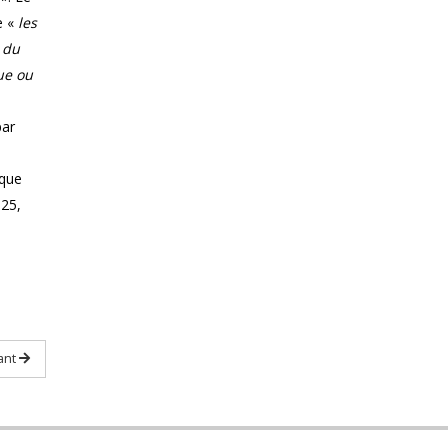
e «
les
 du
ue ou
par
ique
025,
ant