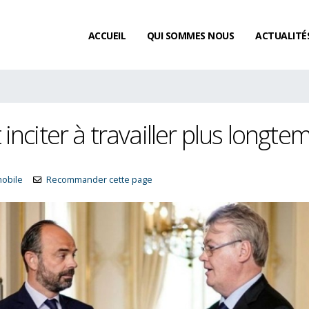
ACCUEIL
QUI SOMMES NOUS
ACTUALITÉ
nciter à travailler plus longte
mobile
Recommander cette page
yés
Existe-t-il un délai de