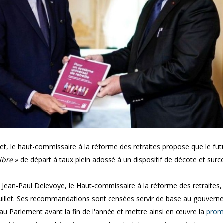
nt
prescription de la faute ?
Ai-je le droit de co
l'activité du salarié
?
et, le haut-commissaire à la réforme des retraites propose que le fut
ibre
» de départ à taux plein adossé à un dispositif de décote et surcot
, Jean-Paul Delevoye, le Haut-commissaire à la réforme des retraites,
juillet. Ses recommandations sont censées servir de base au gouver
 au Parlement avant la fin de l'année et mettre ainsi en œuvre la
prom