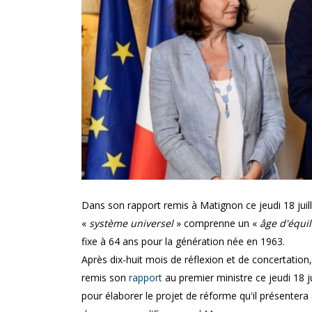
dres !
est-elle maintenue penda
l’arrêt maladie ?
Dans son rapport remis à Matignon ce jeudi 18 juill
«
système universel
» comprenne un «
âge d'équil
fixe à 64 ans pour la génération née en 1963.
Après dix-huit mois de réflexion et de concertation
remis son
rapport
au premier ministre ce jeudi 18 
pour élaborer le projet de réforme qu'il présentera