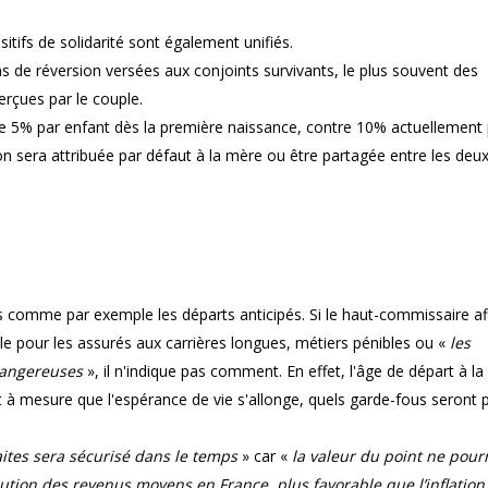
itifs de solidarité sont également unifiés.
 de réversion versées aux conjoints survivants, le plus souvent des
erçues par le couple.
e de 5% par enfant dès la première naissance, contre 10% actuellement
ion sera attribuée par défaut à la mère ou être partagée entre les deu
ets comme par exemple les départs anticipés. Si le haut-commissaire a
ible pour les assurés aux carrières longues, métiers pénibles ou «
les
 dangereuses
», il n'indique pas comment. En effet, l'âge de départ à la
 et à mesure que l'espérance de vie s'allonge, quels garde-fous seront 
ites sera sécurisé dans le temps
» car «
la valeur du point ne pour
lution des revenus moyens en France, plus favorable que l’inflatio