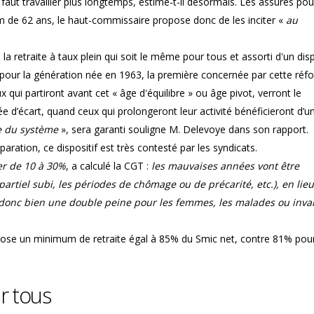
l faut travailler plus longtemps, estime-t-il désormais. Les assurés po
imum de 62 ans, le haut-commissaire propose donc de les inciter «
au
à la retraite à taux plein qui soit le même pour tous et assorti d'un disp
s pour la génération née en 1963, la première concernée par cette réf
 qui partiront avant cet « âge d'équilibre » ou âge pivot, verront le
 d’écart, quand ceux qui prolongeront leur activité bénéficieront d’u
e du système
», sera garanti souligne M. Delevoye dans son rapport.
ration, ce dispositif est très contesté par les syndicats.
er de 10 à 30%
, a calculé la CGT :
les mauvaises années vont être
partiel subi, les périodes de chômage ou de précarité, etc.), en lieu
 donc bien une double peine pour les femmes, les malades ou inval
pose un minimum de retraite égal à 85% du Smic net, contre 81% pour
r tous