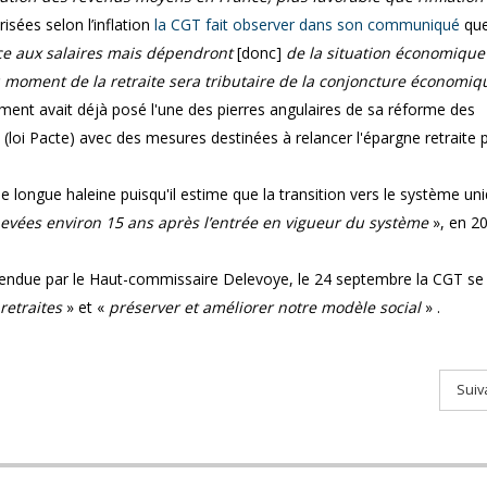
isées selon l’inflation
la CGT fait observer dans son communiqué
qu
ce aux salaires mais dépendront
[donc]
de la situation économique
u moment de la retraite sera tributaire de la conjoncture économiq
ment avait déjà posé l'une des pierres angulaires de sa réforme des
se (loi Pacte) avec des mesures destinées à relancer l'épargne retraite 
ongue haleine puisqu'il estime que la transition vers le système un
evées environ 15 ans après l’entrée en vigueur du système
», en 2
fendue par le Haut-commissaire Delevoye, le 24 septembre la CGT se
retraites
» et «
préserver et améliorer notre modèle social
» .
Suiv