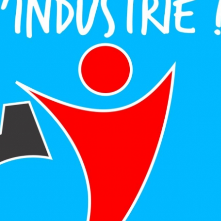
prescription de la faute ?
Ai-je le droit de contrô
l'activité du salarié en 
?