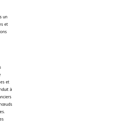
e
s un
es et
lons