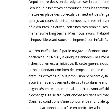
Depuis notre décision de redynamiser la campagne d
Beaucoup d'initiatives communes dans les territoir
mettre en place des collectifs permettant de s'en
aperçu au cours de cette journée, avec vos interven
déjà d'autres initiatives, certaines très ambitie
mener sur le long terme. Mais nous avons l'habitud
L'impossible étant souvent l'impensé ou l'irréalisé....
Warren Buffet classé par le magazine économique américain Forbes comme l'un des hommes les plus riches du monde déclarait sur CNN il y a quelques années « la lutte des classes, ça existe, évidemment, mais c'est ma classe, la classe des riches, qui en est à l'initiative. Et cette guerre, nous sommes en train de la gagner ». Mais à quel prix ! Et pour combien de temps ! Pendant combien de temps encore le monde sera-t-il capable de supporter les inégalités criantes entre les peuples et entre les citoyens ? Sous l'impulsion néolibérale, la transformation de l'économie en une économie transcontinentale conduit à accélérer les mouvements de capitaux dans le monde et à évaluer les lieux de production nationaux par les marchés financiers organisés en réseau mondial. Les Etats sont affaiblis, parfois avec leur complicité, et constituent de moins en moins les nœuds d'échanges. Ils se trouvent enchâssés dans les marchés plutôt que les économies nationales dans des frontières étatiques. Dans les conditions d'une concurrence mondiale qui a pris la forme d'une course aux lieux de production les plus rentables pour les actionnaires, grâce en particulier à la sous-tarification et la non prise en compte des externalités négatives des transports ainsi qu'à l'exploitation des salariés les moins bien protégés, les entreprises augmentent leur production ailleurs qu’en France et « rationalisent » l'organisation du travail. Les licenciements de masse mettent en évidence le pouvoir d'intimidation, voire de chantage, dont disposent de plus en plus les entreprises mobiles, qui adaptent le travail à leur réalité, avec par exemple le travail détaché. Le cercle vicieux du chômage croissant, des systèmes de sécurité sociale de moins en moins capables de faire face aux besoins et des recettes fiscales réduites, poussent les ressources financières de l'Etat dans leurs derniers retranchements. Les bourses internationales se chargent d'évaluer les politiques économiques nationales. Le cercle restreint des dirigeants de firmes multinationales, qui constituent la classe dominante, échappe à tout contrôle étatique, international, parlementaire, syndical ou autre. Leur stratégie n'obéit qu'à un seul principe : la maximalisation du profit dans le temps le plus court. Les fonds vautours attaquent les pays endettés devant des juridictions étrangères et obtiennent de ceux-ci la captation de leurs richesses au détriment de populations entières qui sont décimées par la faim et la misère. A tel point qu'un éditorialiste du Financial Times écrivait « nommer ces fonds vautours est une insulte faite aux vautours... ». Dans son rapport « une économie au service des 99% » Oxfam démontre que les 1% des plus riches possèdent autant que le reste de la planète. En 2016, 8 personnes (dont fait partie Warren Buffet) possèdent autant que la moitié la plus pauvre de la population mondiale. Alors oui la troisième guerre est bien sociale ! La finance étrangle l'industrie, les services publics ne sont plus considérés que comme des coûts, la planète nous renvoie la folie de la course au profit à tout prix, une grande masse d'hommes et de femmes souffrent. Dans les eaux glacées du calcul égoïste....... Car c'est bien de cela dont il s'agit. Il est parfaitement possible, à condition de se placer du côté de l'intérêt général et non pas de quelques particuliers, de produire suffisamment de richesses pour permettre la satisfaction des besoins des 7 milliards d'êtres humains aujourd'hui sur terre, 9 milliards en 2050. Les problèmes auxquels nous sommes confrontés, accroissement des inégalités, dérèglement climatique, raréfaction des ressources fossiles et des matières premières, ne se résoudront pas avec les politiques et les modes de pensées qui les ont générés. Questionner notre mode de développement, c'est partir des besoins, de l'appareil productif nécessaire pour permettre leur satisfaction, de la nature de la production dans un cadre durable et économe des ressources. C'est engager l'économie circulaire, l'éco conception. Mettre en place la formation initiale et continue des salariés, permettre l'élévation du niveau des connaissances, impulser la recherche, débattre de son rôle, de la maîtrise citoyenne de ses implications, de la place de la scien