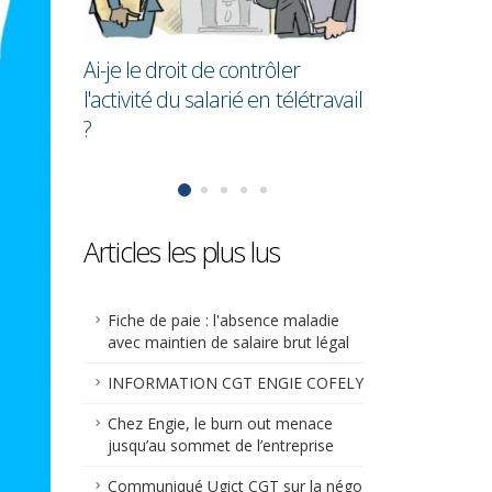
en moyenne 28,7% de moins
cadres !
que les hommes
ler
télétravail
Articles les plus lus
Fiche de paie : l'absence maladie
avec maintien de salaire brut légal
INFORMATION CGT ENGIE COFELY
Chez Engie, le burn out menace
jusqu’au sommet de l’entreprise
Communiqué Ugict CGT sur la négo