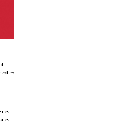
rd
avail en
e des
ariés