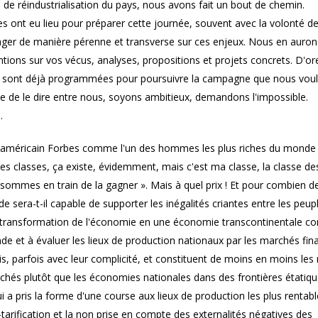
e réindustrialisation du pays, nous avons fait un bout de chemin.
es ont eu lieu pour préparer cette journée, souvent avec la volonté d
gager de manière pérenne et transverse sur ces enjeux. Nous en auron
tions sur vos vécus, analyses, propositions et projets concrets. D'or
uses, sont déjà programmées pour poursuivre la campagne que nous vou
e de le dire entre nous, soyons ambitieux, demandons l'impossible.
.
ce dans la société, de la conception du progrès technique afin qu'il retrouve le lien avec le progrès social. Face aux questions historiques posées à l'humanité, la démocratie devient l'enjeu central. Réindustrialiser le pays au lieu de délocaliser pour ensuite réimporter les produits avec des bilans carbone et sociaux défavorables, répondre aux besoins, reconstruire des services publics de haut niveau, socle de la solidarité et du vivre ensemble, dans la santé, l'éducation, l'eau, l'énergie, les transports, développer les coopérations antagoniques au dumping social et exigeant des développements qui ne se fassent plus les uns au détriment des autres, tels sont les enjeux qui sont devant nous aujourd'hui. (Notre pays représente un élément particulier dans ce jeu mondial. Car nous avons encore un niveau de garanties sociales, conquit par les luttes, essences de notre Histoire sociale, qui constituent un obstacle à la dérèglementation sauvage et généralisée. C'est pour cela que les attaques sont si violentes car ce qui est en jeu est bien de savoir si les normes sociales seront toutes alignées par le bas ou par le haut). La brutalité des remises en cause des droits, indique, par effet miroir, le niveau de l'enjeu et par conséquent celui du rapport de forces et des mobilisations à développer ensemble. Car les uns à côté des autres, on est moins forts. Elever le rapport de forces passe par celui de la prise de conscience pour permettre l'élargissement. Diffuser nos propositions et nos projets concrets et pratiques y contribue. La campagne politique actuelle parle peu des problèmes de fond que représente la place de l'industrie et des services publics. A nous de mener le débat avec les salariés afin d'imposer une autre vision que celle de la finance. Oui l'être humain est une richesse, oui seul son travail crée de la richesse et oui c'est bien le capital qui coûte et ampute tous nos possibles. Aux enjeux sociaux, pour la résorption du chômage, nous proposons une politique de reconquête industrielle et de développement des services publics pour répondre aux besoins, formation, qualification, diminution du temps de travail. Aux enjeux climatiques, nous répondons par une relance de la production au plus près des lieux de consommation, développements des transports propres pour le fret et les voyageurs ainsi que les transports collectifs à des tarifs attractifs, rénovation de l'habitat..... Vous le voyez bien, du travail il y en a, et pour tous ! Combien de millions d'emplois avec toutes les propositions et les projets que nous portons créeraient-ils? Au moins 2 millions ! Et de l'argent il y en a pour le faire puisque la part des dividendes dans la valeur ajoutée a été multipliée par 5 depuis 30 ans. Le développement doit permettre l'émancipation humaine, l'accomplissement de la personne dans toutes ses dimensions, intellectuelle et manuelle. Produire en respectant les écosystèmes, en raccourcissant les circuits pour diminuer les émissions de gaz à effet de serre, en pariant sur l'humain grâce à des qualifications, formations, à la recherche permettrait à chacun d'avoir un travail. L'usage de nouvelles technologies doit être pensé pour rendre le travail moins pénible, plus épanouissant et conduire à diminuer le temps nécessaire pour produire des richesses. Le travail, sa place, son rôle, sa nature, son écartèlement entre conception et réalisation, sa division entre ce qui relève de l'intellectuel et du manuel, son atomisation et morcellement en tâches, ce qui ne permet pas d'appréhender l'ensemble ….est au centre des débats. (Il est au cœur du développement que nous souhaitons inscrire dans un concept compatible avec notre écosystème, sans épuiser les ressources et générer des pollutions destructrices.) La marchandisation de la force de travail dans la société capitaliste impose de travailler suivant les intérêts des employeurs et non pas en fonction des connaissances, intérêts ou valeurs de chacune et chacun. Cela implique de diminuer le pouvoir de ceux qui font le travail, et donc leurs savoirs, car le savoir c'est le pouvoir. Pour se faire, le Taylorisme a découpé le travail en tâches, puis le Lean management a pris le relai avec la mobilité constante qui rend les savoirs en permanence obsolètes. Le débat actuel sur la prétendue fin du travail est en fait une manière pour certains de réduire le travail à l'emploi en ne considérant celui-ci que dans son lien de subordination à l'employeur et d'éviter de se poser les véritables questions qui sont de repenser le travail pour le mettre en adéquation avec les exigences et les possibilités de notre époque, et les aspirations des salariés. Déjà dans les années 70 on nous prédisait la fin de l'emploi avec la robotisation. La peur de la technique et de ses conséquences sur l'emploi est permanente dans notre histoire. Dans ce contexte, le revenu universel peut s'interpréter comme un renoncement à vouloir transformer le travail, une acceptation du discours patronal sur les réductions massives d'emplois liées aux nouvelles technologies, la rupture du lien entre le travail et la création de richesse, rupture qui n'a aucun sens. Le travail ne va pas disparaître, il va se transformer. La différence avec les mutations technologiques précédentes est qu'il va se transformer en masse, car nous sommes devant des mutations industrielles et d'organisation du travail considérables et complexes avec la numérisation dans l'industrie. L'enjeu principal est de permettre aux salariés de s'emparer de leurs utilisations et de ne pas laisser les dirigeants des entreprises en faire un seul outil de rentabilité par la réduction de l'emploi, ce qui est souvent le cas. La CGT a toujours considéré que l'introduction d