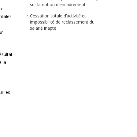
sur la notion d'encadrement
u
Cessation totale d’activité et
liales
impossibilité de reclassement du
salarié inapte
ur
sultat.
à la
ur les