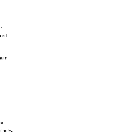
e
cord
mum :
 au
lariés.