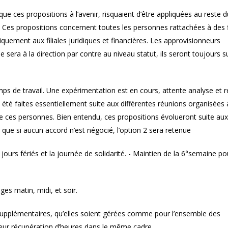
ue ces propositions à l’avenir, risquaient d’être appliquées au reste d
Ces propositions concernent toutes les personnes rattachées à des fi
iquement aux filiales juridiques et financières. Les approvisionneurs
 sera à la direction par contre au niveau statut, ils seront toujours s
s de travail. Une expérimentation est en cours, attente analyse et ré
été faites essentiellement suite aux différentes réunions organisées 
e ces personnes. Bien entendu, ces propositions évolueront suite aux
 que si aucun accord n’est négocié, l’option 2 sera retenue
ours fériés et la journée de solidarité. - Maintien de la 6°semaine po
ges matin, midi, et soir.
supplémentaires, qu’elles soient gérées comme pour l’ensemble des
e leur récupération d’heures dans le même cadre.