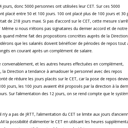
 jours, donc 5000 personnes ont utilisées leur CET. Sur ces 5000
t placé entre 50 et 100 jours. 100 ont placé plus de 100 jours et 30 
ait de 218 jours maxi. Si pas d’accord sur le CET, cette mesure s’arr
 Même si nous n’étions pas signataires du dernier accord et de notre
ns quand même fait des propositions concrètes auprès de la Direction.
idérons que les salariés doivent bénéficier de périodes de repos tout 
 congés en courant après un complément de salaire.
vre convenablement, et les autres heures effectuées en complément,
t, la Direction a tendance à amadouer le personnel avec des repos
nté de réduire les jours placés sur le CET, car la pose de repos devie
100 jours, les 100 jours avaient été proposés par la direction à la der
jours. Sur l’alimentation des 12 jours, on se rend compte que le systè
il n’y a pas de JRTT, l’alimentation du CET se limite aux jours d’ancien
a possibilité d’alimenter le CET en utilisant les heures supplémenta