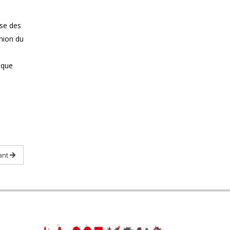
ise des
union du
 que
ant