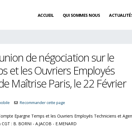
ACCUEIL
QUI SOMMES NOUS
ACTUALITÉ
nion de négociation sur le
 et les Ouvriers Employés
e Maîtrise Paris, le 22 Février
mobile
Recommander cette page
 Compte Epargne Temps et les Ouvriers Employés Techniciens et Agen
L’acquisition de congés payés
Existe-t-il un délai de
tion CGT : B. BORNI - A.JACOB - E.MENARD