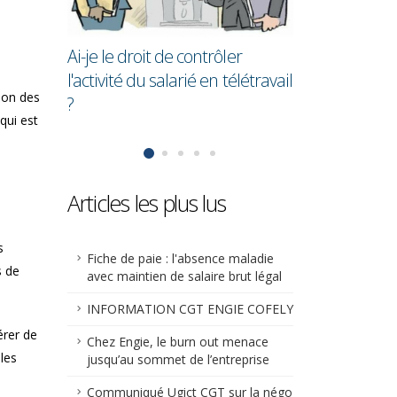
e ?
en moyenne 2
que les homm
Ai-je le droit de contrôler
l'activité du salarié en télétravail
tion des
?
qui est
Articles les plus lus
s
Fiche de paie : l'absence maladie
s de
avec maintien de salaire brut légal
INFORMATION CGT ENGIE COFELY
érer de
Chez Engie, le burn out menace
les
jusqu’au sommet de l’entreprise
Communiqué Ugict CGT sur la négo