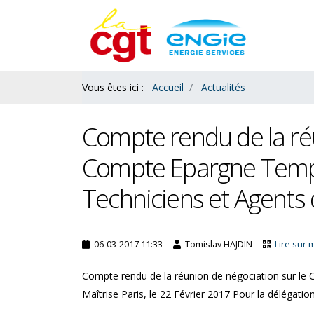
Contenu
Bas
Vous êtes ici :
Accueil
Actualités
Compte rendu de la réu
Compte Epargne Temps
Techniciens et Agents d
06-03-2017 11:33
Tomislav HAJDIN
Lire sur 
Compte rendu de la réunion de négociation sur le
Salaires : le ras le bol des
Maîtrise Paris, le 22 Février 2017 Pour la déléga