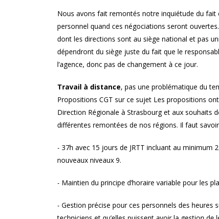
Nous avons fait remontés notre inquiétude du fait q
personnel quand ces négociations seront ouvertes. 
dont les directions sont au siège national et pas un
dépendront du siège juste du fait que le responsable
l’agence, donc pas de changement à ce jour.
Travail à distance
, pas une problématique du temp
Propositions CGT sur ce sujet Les propositions ont 
Direction Régionale à Strasbourg et aux souhaits d
différentes remontées de nos régions. Il faut savoir
- 37h avec 15 jours de JRTT incluant au minimum 2 j
nouveaux niveaux 9.
- Maintien du principe d’horaire variable pour les pla
- Gestion précise pour ces personnels des heures 
techniciens et qu’elles puissent avoir la gestion d