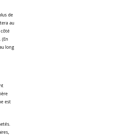
plus de
êtera au
 côté
 (En
au long
nt
nière
me est
netés.
ires,