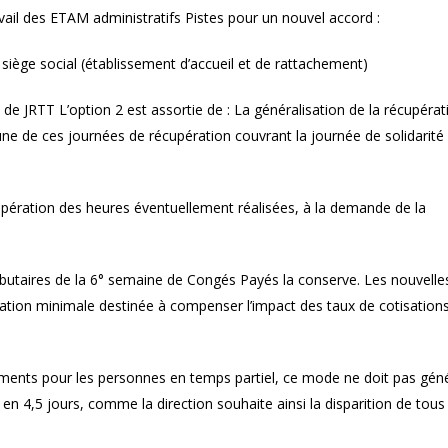
est-elle maintenue pendant
prescription de la faut
vail des ETAM administratifs Pistes pour un nouvel accord :
l’arrêt maladie ?
 siège social (établissement d’accueil et de rattachement)
 de JRTT L’option 2 est assortie de : La généralisation de la récupéra
ne de ces journées de récupération couvrant la journée de solidarité 
écupération des heures éventuellement réalisées, à la demande de la
ributaires de la 6° semaine de Congés Payés la conserve. Les nouvelle
tion minimale destinée à compenser l’impact des taux de cotisation
ments pour les personnes en temps partiel, ce mode ne doit pas gén
en 4,5 jours, comme la direction souhaite ainsi la disparition de tous 
h