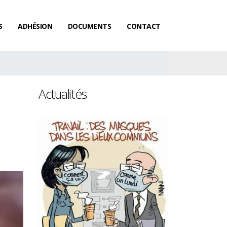
S
ADHÉSION
DOCUMENTS
CONTACT
Actualités
Les femmes gagnent toujours
Salaires : le ra