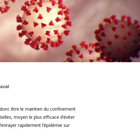
prescription de la faute ?
Ai-je le droit de contrô
l'activité du salarié en 
?
avail
it donc être le maintien du confinement
ielles, moyen le plus efficace d’éviter
d’enrayer rapidement l’épidémie sur