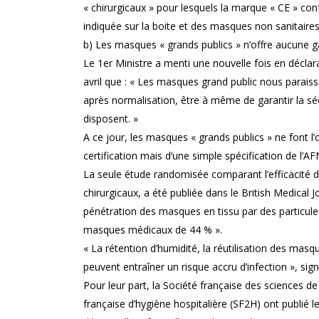
« chirurgicaux » pour lesquels la marque « CE » c
indiquée sur la boite et des masques non sanitaires 
b) Les masques « grands publics » n’offre aucune ga
Le 1er Ministre a menti une nouvelle fois en déclar
avril que : « Les masques grand public nous paraisse
après normalisation, être à même de garantir la séc
disposent. »
A ce jour, les masques « grands publics » ne font l
certification mais d’une simple spécification de l’A
La seule étude randomisée comparant l’efficacité 
chirurgicaux, a été publiée dans le British Medical J
pénétration des masques en tissu par des particules
masques médicaux de 44 % ».
« La rétention d’humidité, la réutilisation des masq
peuvent entraîner un risque accru d’infection », signa
Pour leur part, la Société française des sciences de l
française d’hygiène hospitalière (SF2H) ont publi