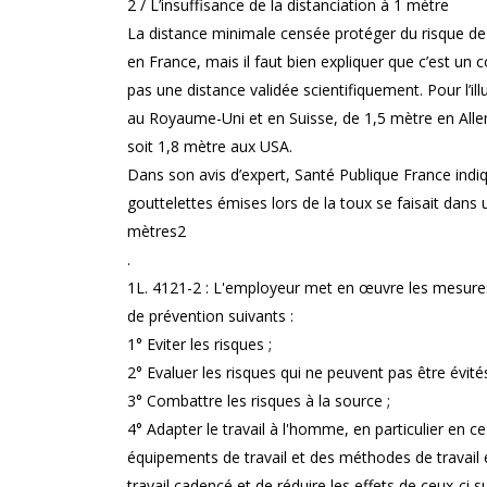
2 / L’insuffisance de la distanciation à 1 mètre
La distance minimale censée protéger du risque d
en France, mais il faut bien expliquer que c’est un 
pas une distance validée scientifiquement. Pour l’il
au Royaume-Uni et en Suisse, de 1,5 mètre en Alle
soit 1,8 mètre aux USA.
Dans son avis d’expert, Santé Publique France indi
gouttelettes émises lors de la toux se faisait dans 
mètres2
.
1L. 4121-2 : L'employeur met en œuvre les mesures 
de prévention suivants :
1° Eviter les risques ;
2° Evaluer les risques qui ne peuvent pas être évités
3° Combattre les risques à la source ;
4° Adapter le travail à l'homme, en particulier en c
équipements de travail et des méthodes de travail 
travail cadencé et de réduire les effets de ceux-ci su