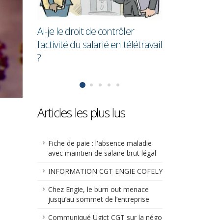
en moyenne 28,7% de moins
cadres !
que les hommes
ler
télétravail
Articles les plus lus
Fiche de paie : l'absence maladie
avec maintien de salaire brut légal
INFORMATION CGT ENGIE COFELY
Chez Engie, le burn out menace
jusqu’au sommet de l’entreprise
Communiqué Ugict CGT sur la négo