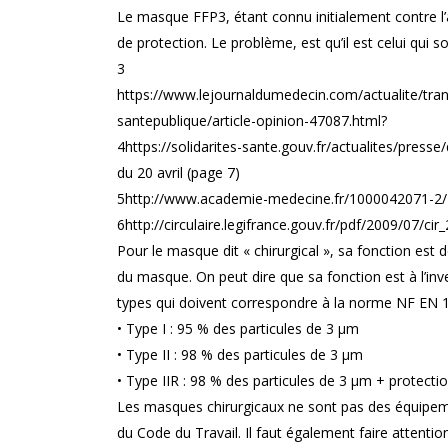
Le masque FFP3, étant connu initialement contre l’
de protection. Le problème, est qu’il est celui qui so
3
https://www.lejournaldumedecin.com/actualite/tran
santepublique/article-opinion-47087.html?
4https://solidarites-sante.gouv.fr/actualites/presse
du 20 avril (page 7)
5http://www.academie-medecine.fr/1000042071-2/
6http://circulaire.legifrance.gouv.fr/pdf/2009/07/cir
Pour le masque dit « chirurgical », sa fonction est 
du masque. On peut dire que sa fonction est à l’inve
types qui doivent correspondre à la norme NF EN 
• Type I : 95 % des particules de 3 μm
• Type II : 98 % des particules de 3 μm
• Type IIR : 98 % des particules de 3 μm + protecti
Les masques chirurgicaux ne sont pas des équipeme
du Code du Travail. Il faut également faire attentio