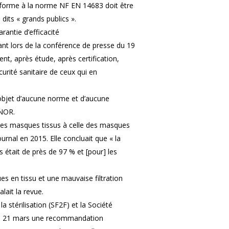
onforme à la norme NF EN 14683 doit être
dits « grands publics ».
rantie d’efficacité
ant lors de la conférence de presse du 19
nt, après étude, après certification,
urité sanitaire de ceux qui en
’objet d’aucune norme et d’aucune
FNOR.
des masques tissus à celle des masques
ournal en 2015. Elle concluait que « la
 était de près de 97 % et [pour] les
ues en tissu et une mauvaise filtration
lait la revue.
a stérilisation (SF2F) et la Société
é le 21 mars une recommandation