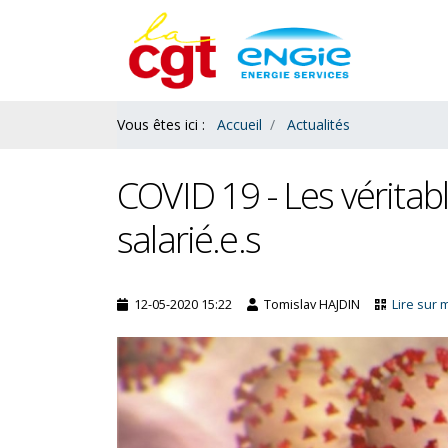
Contenu
Bas
Vous êtes ici :
Accueil
Actualités
COVID 19 - Les véritab
salarié.e.s
12-05-2020 15:22
Tomislav HAJDIN
Lire sur 
es : le ras le bol des
L’acquisition de congés payés