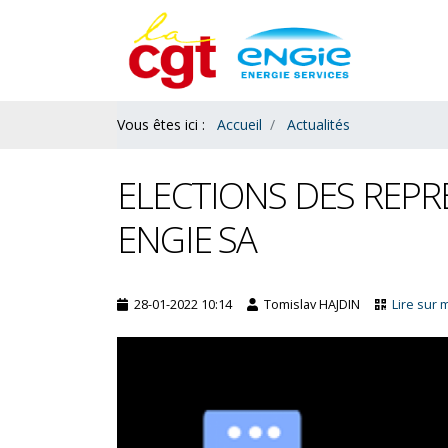
Contenu
Bas
Vous êtes ici :
Accueil
Actualités
ELECTIONS DES REPR
ENGIE SA
28-01-2022 10:14
Tomislav HAJDIN
Lire sur 
es : le ras le bol des
L’acquisition de congés payés