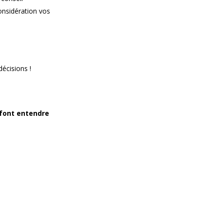
onsidération vos
décisions !
 font entendre