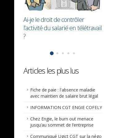
en moyenne 28,7% de moins
cadres !
que les hommes
ler
télétravail
Articles les plus lus
Fiche de paie : l'absence maladie
avec maintien de salaire brut légal
INFORMATION CGT ENGIE COFELY
Chez Engie, le burn out menace
jusqu’au sommet de l’entreprise
Communiqué Ugict CGT sur la négo