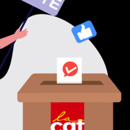
prescription de la faute ?
Ai-je le droit de contrô
l'activité du salarié en 
?