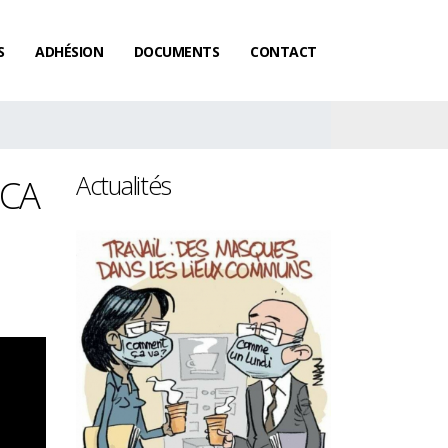
S
ADHÉSION
DOCUMENTS
CONTACT
Actualités
 CA
Les femmes gagnent toujours
Salaires : le ra