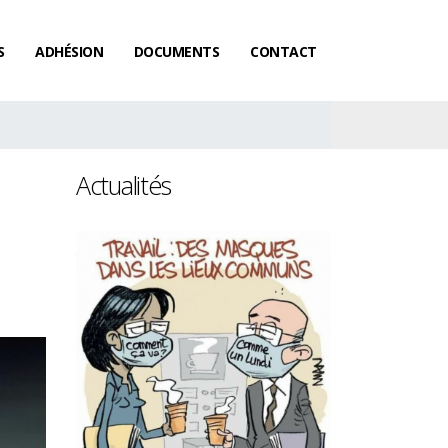
S
ADHÉSION
DOCUMENTS
CONTACT
Actualités
Les femmes gagnent toujours
Salaires : le ra