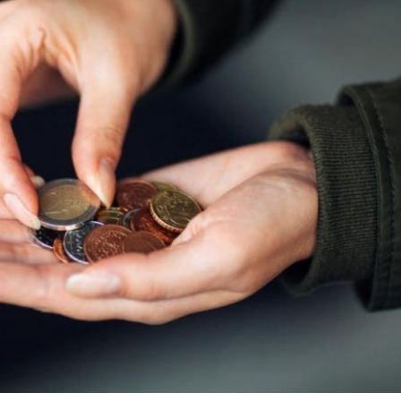
prescription de la faute ?
Ai-je le droit de contrô
l'activité du salarié en 
?