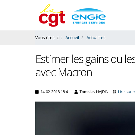
Contenu
Bas
Vous êtes ici :
Accueil
Actualités
Estimer les gains ou le
avec Macron
14-02-2018 18:41
Tomislav HAJDIN
Lire sur 
es : le ras le bol des
L’acquisition de congés payés