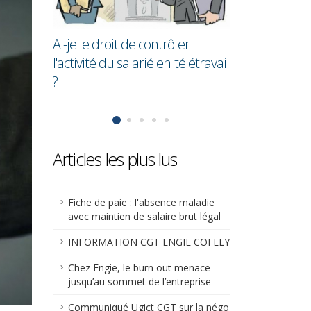
en moyenne 28,7% de moins
cadres !
que les hommes
ler
télétravail
Articles les plus lus
Fiche de paie : l'absence maladie
avec maintien de salaire brut légal
INFORMATION CGT ENGIE COFELY
Chez Engie, le burn out menace
jusqu’au sommet de l’entreprise
Communiqué Ugict CGT sur la négo