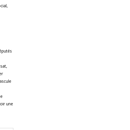
cial,
députés
sat,
er
ascule
ne
loir une