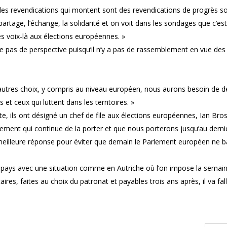
 les revendications qui montent sont des revendications de progrès so
partage, l’échange, la solidarité et on voit dans les sondages que c’est
es voix-là aux élections européennes. »
re pas de perspective puisqu’il n’y a pas de rassemblement en vue des
 d’autres choix, y compris au niveau européen, nous aurons besoin de 
 et ceux qui luttent dans les territoires. »
e, ils ont désigné un chef de file aux élections européennes, Ian Bros
lement qui continue de la porter et que nous porterons jusqu’au derni
eilleure réponse pour éviter que demain le Parlement européen ne b
 le pays avec une situation comme en Autriche où l’on impose la semai
es, faites au choix du patronat et payables trois ans après, il va fal