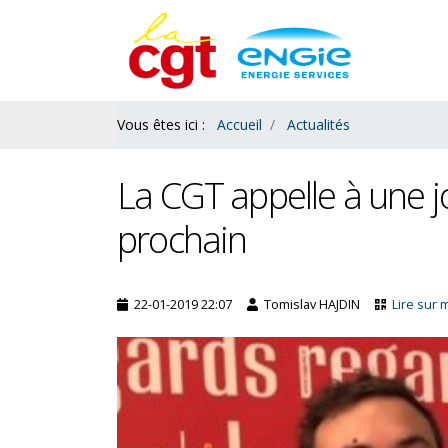
Contenu
Bas
Vous êtes ici :
Accueil
Actualités
La CGT appelle à une jo
prochain
22-01-2019 22:07
Tomislav HAJDIN
Lire sur 
es : le ras le bol des
L’acquisition de congés payés