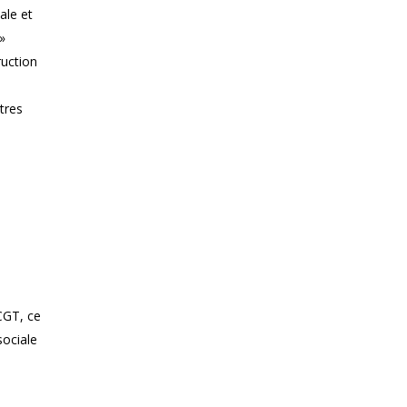
ale et
»
ruction
tres
 CGT, ce
sociale