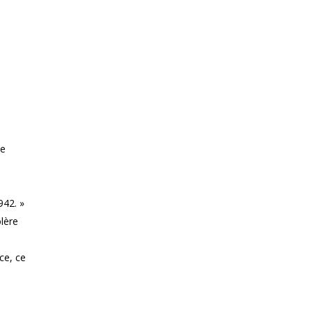
te
942. »
olère
ce, ce