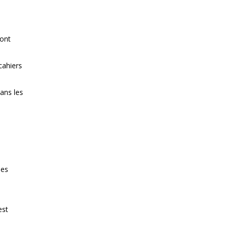
sont
cahiers
dans les
des
est