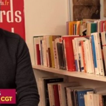
prescription de la faute ?
Ai-je le droit de contrô
l'activité du salarié en 
?