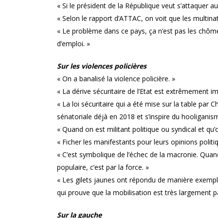
« Si le président de la République veut s’attaquer aux
« Selon le rapport d’ATTAC, on voit que les multin
« Le problème dans ce pays, ça n’est pas les chômeur
d’emploi. »
Sur les violences policières
« On a banalisé la violence policière. »
« La dérive sécuritaire de l’Etat est extrêmement im
« La loi sécuritaire qui a été mise sur la table par 
sénatoriale déjà en 2018 et s’inspire du hooliganis
« Quand on est militant politique ou syndical et qu’
« Ficher les manifestants pour leurs opinions politi
« C’est symbolique de l’échec de la macronie. Quand
populaire, c’est par la force. »
« Les gilets jaunes ont répondu de manière exempl
qui prouve que la mobilisation est très largement pa
Sur la gauche