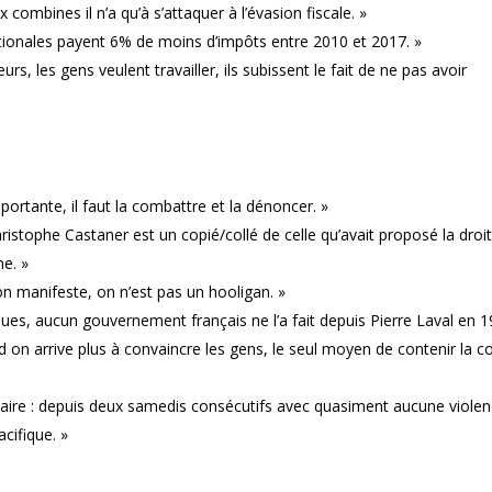
 combines il n’a qu’à s’attaquer à l’évasion fiscale. »
ationales payent 6% de moins d’impôts entre 2010 et 2017. »
s, les gens veulent travailler, ils subissent le fait de ne pas avoir
portante, il faut la combattre et la dénoncer. »
Christophe Castaner est un copié/collé de celle qu’avait proposé la droi
me. »
on manifeste, on n’est pas un hooligan. »
ques, aucun gouvernement français ne l’a fait depuis Pierre Laval en 1
 on arrive plus à convaincre les gens, le seul moyen de contenir la c
aire : depuis deux samedis consécutifs avec quasiment aucune violen
cifique. »