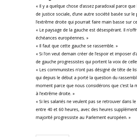
« Il y a quelque chose d’assez paradoxal parce que
de justice sociale, d’une autre société basée sur le 
l’extrême droite qui pourrait faire main basse sur c
« Le paysage de la gauche est désespérant. Il n’off
échéances européennes. »
« Il faut que cette gauche se rassemble. »
« Si l’on veut demain créer de l’espoir et imposer
de gauche progressistes qui portent la voix de celles
« Les communistes n’ont pas désigné de tête de list
qui depuis le début a porté la question du rassemb
moment parce que nous considérons que c’est la m
à l’extrême droite. »
« Si les salariés ne veulent pas se retrouver dans
entre 40 et 60 heures, avec des heures supplémentair
majorité progressiste au Parlement européen. »