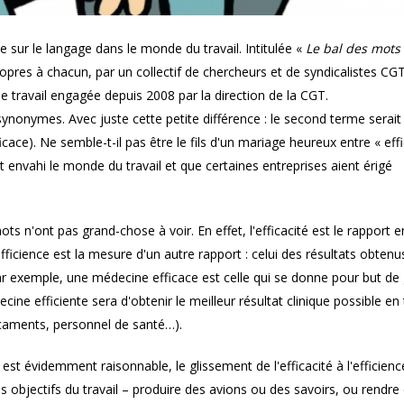
sur le langage dans le monde du travail. Intitulée «
Le bal des mots 
propres à chacun, par un collectif de chercheurs et de syndicalistes CGT
e travail engagée depuis 2008 par la direction de la CGT.
s synonymes. Avec juste cette petite différence : le second terme serait
ace). Ne semble-t-il pas être le fils d'un mariage heureux entre « effi
it envahi le monde du travail et que certaines entreprises aient érigé
s n'ont pas grand-chose à voir. En effet, l'efficacité est le rapport e
'efficience est la mesure d'un autre rapport : celui des résultats obtenu
 par exemple, une médecine efficace est celle qui se donne pour but de 
ecine efficiente sera d'obtenir le meilleur résultat clinique possible en
caments, personnel de santé…).
s est évidemment raisonnable, le glissement de l'efficacité à l'efficienc
es objectifs du travail – produire des avions ou des savoirs, ou rendre