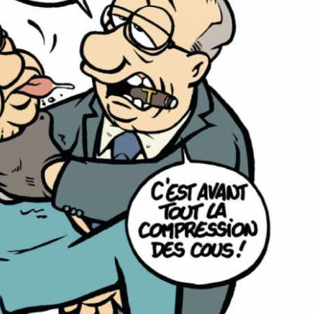
est-elle maintenue pendant
prescription de la faut
l’arrêt maladie ?