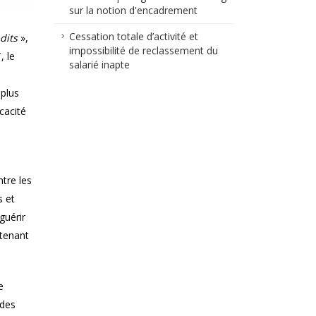
sur la notion d'encadrement
Cessation totale d’activité et
dits
»,
impossibilité de reclassement du
, le
salarié inapte
 plus
cacité
ntre les
s et
guérir
 tenant
e
 des