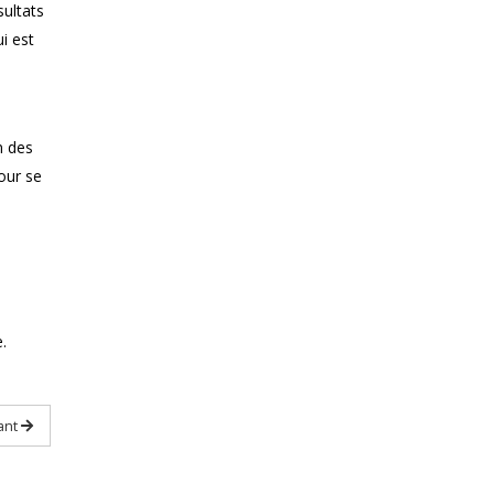
sultats
i est
n des
our se
s
.
ant