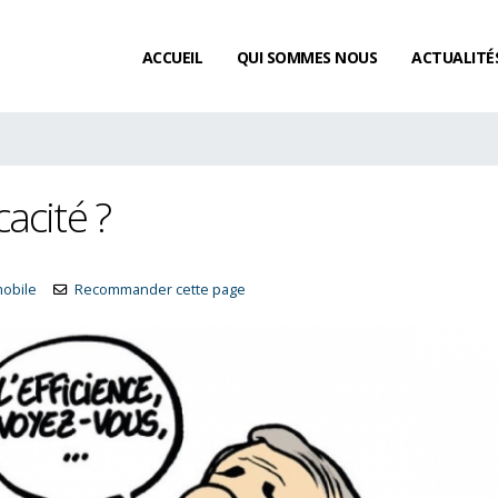
ACCUEIL
QUI SOMMES NOUS
ACTUALITÉ
cacité ?
mobile
Recommander cette page
L’acquisition de congés payés
Existe-t-il un délai de