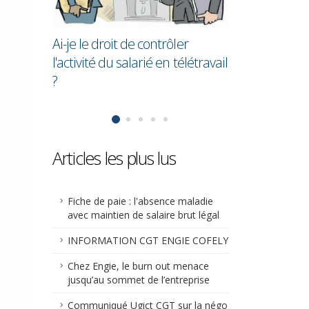
e ?
en moyenne 2
que les homm
Ai-je le droit de contrôler
l'activité du salarié en télétravail
?
Articles les plus lus
Fiche de paie : l'absence maladie
avec maintien de salaire brut légal
INFORMATION CGT ENGIE COFELY
Chez Engie, le burn out menace
jusqu’au sommet de l’entreprise
Communiqué Ugict CGT sur la négo