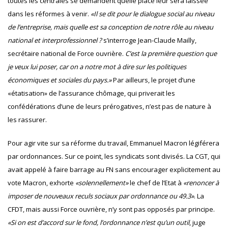
toutes les centrales se demandent quelle place leur sera laissée
dans les réformes à venir.
«Il se dit pour le dialogue social au niveau
de l’entreprise, mais quelle est sa conception de notre rôle au niveau
national et interprofessionnel ?
s’interroge Jean-Claude Mailly,
secrétaire national de Force ouvrière.
C’est la première question que
je veux lui poser, car on a notre mot à dire sur les politiques
économiques et sociales du pays.»
Par ailleurs, le projet d’une
«étatisation» de l’assurance chômage, qui priverait les
confédérations d’une de leurs prérogatives, n’est pas de nature à
les rassurer.
Pour agir vite sur sa réforme du travail, Emmanuel Macron légiférera
par ordonnances. Sur ce point, les syndicats sont divisés. La CGT, qui
avait appelé à faire barrage au FN sans encourager explicitement au
vote Macron, exhorte
«solennellement»
le chef de l’Etat à
«renoncer à
imposer de nouveaux reculs sociaux par ordonnance ou 49.3»
. La
CFDT, mais aussi Force ouvrière, n’y sont pas opposés par principe.
«Si on est d’accord sur le fond, l’ordonnance n’est qu’un outil
, juge