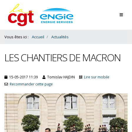
Contenu
Bas
Vous êtes ici :
Accueil
Actualités
LES CHANTIERS DE MACRON
15-05-2017 11:39
Tomislav HAJDIN
Lire sur mobile
Recommander cette page