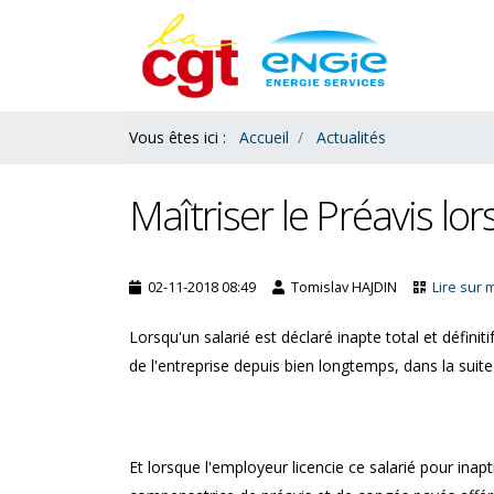
Contenu
Bas
Vous êtes ici :
Accueil
Actualités
Maîtriser le Préavis lo
02-11-2018 08:49
Tomislav HAJDIN
Lire sur 
Lorsqu'un salarié est déclaré inapte total et définiti
de l'entreprise depuis bien longtemps, dans la suite 
Salaires : le ras le bol des
Et lorsque l'employeur licencie ce salarié pour inapt