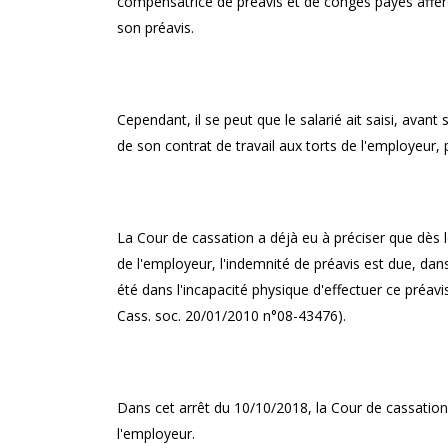
cadres !
compensatrice de préavis et de congés payés afféren
son préavis.
Cependant, il se peut que le salarié ait saisi, avant 
de son contrat de travail aux torts de l'employeur, 
La Cour de cassation a déjà eu à préciser que dès lo
de l'employeur, l'indemnité de préavis est due, dans
été dans l'incapacité physique d'effectuer ce préav
Cass. soc. 20/01/2010 n°08-43476).
Dans cet arrêt du 10/10/2018, la Cour de cassation ra
l'employeur.