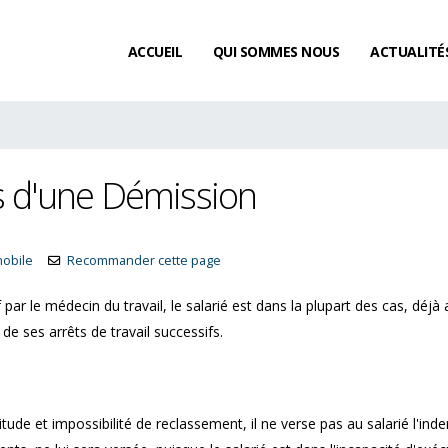
ACCUEIL
QUI SOMMES NOUS
ACTUALITÉ
rs d'une Démission
mobile
Recommander cette page
f par le médecin du travail, le salarié est dans la plupart des cas, déjà
de ses arrêts de travail successifs.
L’acquisition de congés payés
Existe-t-il un délai de
itude et impossibilité de reclassement, il ne verse pas au salarié l'ind