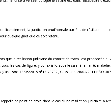
est-elle maintenue pendant
prescription de la faut
ts, ne lui sera versée, puisque le salarié est dans l'incapacité d'exéc
l’arrêt maladie ?
son licenciement, la juridiction prud'homale aux fins de résiliation judic
pour quelque grief que ce soit retenu.
rs que la résiliation judiciaire du contrat de travail est prononcée aux
 tous les cas de figure, y compris lorsque le salarié, en arrêt maladie,
is (Cass. soc. 13/05/2015 n°13-28792 ; Cass. soc. 28/04/2011 n°09-407
ppelle ce point de droit, dans le cas d'une résiliation judiciaire aux 