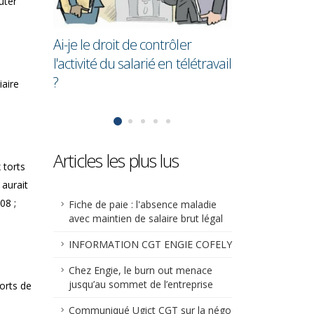
e ?
en moyenne 2
uter
que les homm
Ai-je le droit de contrôler
l'activité du salarié en télétravail
?
iaire
Articles les plus lus
 torts
 aurait
08 ;
Fiche de paie : l'absence maladie
avec maintien de salaire brut légal
INFORMATION CGT ENGIE COFELY
Chez Engie, le burn out menace
jusqu’au sommet de l’entreprise
torts de
Communiqué Ugict CGT sur la négo