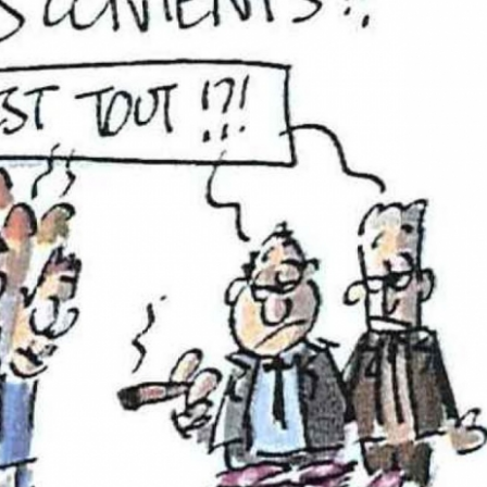
est-elle maintenue pendant
prescription de la faute 
l’arrêt maladie ?