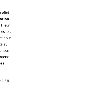
 effet
sation
GT leur
les lois
nt pour
té au
ns nous
nariat
des
e 1,8%