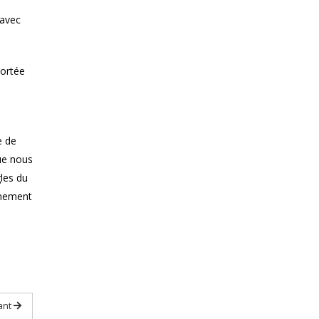
 avec
portée
e de
que nous
gles du
onnement
ant