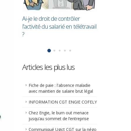
?
en moyenne 28,
que les homme
Ai-je le droit de contrôler
l'activité du salarié en télétravail
?
Articles les plus lus
Fiche de paie : l'absence maladie
avec maintien de salaire brut légal
INFORMATION CGT ENGIE COFELY
Chez Engie, le burn out menace
jusqu’au sommet de l’entreprise
Communiqué Ugict CGT sur la négo