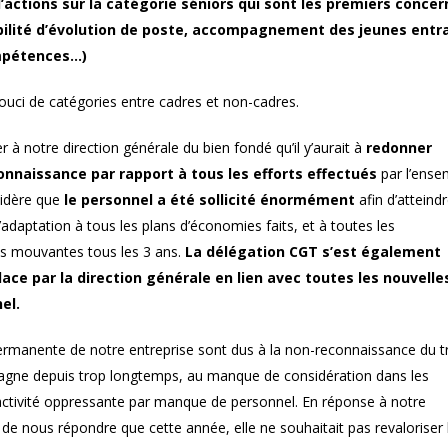
d’actions sur la catégorie séniors qui sont les premiers concer
sibilité d’évolution de poste, accompagnement des jeunes entr
ompétences…)
ouci de catégories entre cadres et non-cadres.
 à notre direction générale du bien fondé qu’il y’aurait à
redonner
onnaissance par rapport à tous les efforts effectués
par l’ense
sidère que
le personnel a été sollicité énormément
afin d’atteind
’adaptation à tous les plans d’économies faits, et à toutes les
es mouvantes tous les 3 ans.
La délégation CGT s’est également
ce par la direction générale en lien avec toutes les nouvelles
el.
rmanente de notre entreprise sont dus à la non-reconnaissance du tr
stagne depuis trop longtemps, au manque de considération dans les
activité oppressante par manque de personnel. En réponse à notre
 de nous répondre que cette année, elle ne souhaitait pas revaloriser 