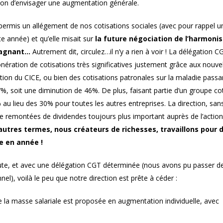
tion d’envisager une augmentation générale.
permis un allégement de nos cotisations sociales (avec pour rappel un
te année) et qu’elle misait sur
la future négociation de l’harmoni
 gagnant…
Autrement dit, circulez…il n’y a rien à voir ! La délégation C
onération de cotisations très significatives justement grâce aux nouvel
ion du CICE, ou bien des cotisations patronales sur la maladie passa
 7%, soit une diminution de 46%. De plus, faisant partie d’un groupe co
 au lieu des 30% pour toutes les autres entreprises. La direction, sa
 de remontées de dividendes toujours plus important auprès de l’action
autres termes, nous créateurs de richesses, travaillons pour 
e en année !
nute, et avec une délégation CGT déterminée (nous avons pu passer d
el), voilà le peu que notre direction est prête à céder :
 la masse salariale est proposée en augmentation individuelle, avec