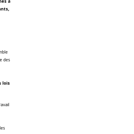
nés à
ants,
mble
re des
 lois
avail
les