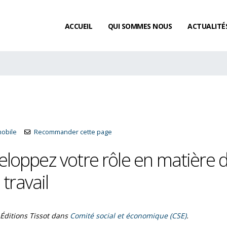
ACCUEIL
QUI SOMMES NOUS
ACTUALITÉ
mobile
Recommander cette page
loppez votre rôle en matière 
travail
Existe-t-il un délai de
Éditions Tissot
dans
Comité social et économique (CSE)
.