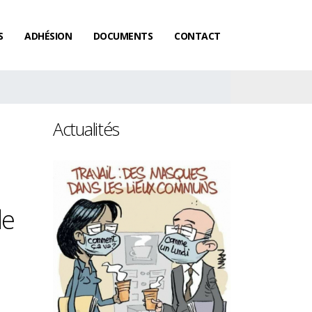
S
ADHÉSION
DOCUMENTS
CONTACT
Actualités
de
Les femmes gagnent toujours
Salaires : le ra