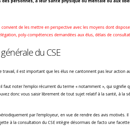
s des personnes, à leur santé physique ou mentale ou aux libe
 convient de les mettre en perspective avec les moyens dont dispose
légation, poly-compétences demandées aux élus, délais de consulta
n générale du CSE
 travail, il est important que les élus ne cantonnent pas leur action a
l, il faut noter l’emploi récurrent du terme « notamment », qui signifie 
ez donc vous saisir librement de tout sujet relatif à la santé, à la sé
ériodiquement par l’employeur, en vue de rendre des avis motivés. Il 
tte à la consultation du CSE intègre désormais de facto une facette