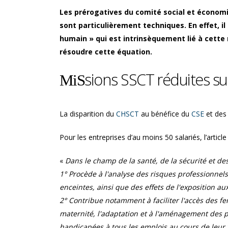
 !
est-elle maintenue pendant
Les prérogatives du comité social et économiq
l’arrêt maladie ?
sont particulièrement techniques. En effet, il
humain » qui est intrinsèquement lié à cette 
résoudre cette équation.
sions SSCT réduites su
MiS
La disparition du
CHSCT
au bénéfice du
CSE
et des
Pour les entreprises d’au moins 50 salariés, l’articl
«
Dans le champ de la santé, de la sécurité et des
1° Procède à l'analyse des risques professionne
enceintes, ainsi que des effets de l'exposition au
2° Contribue notamment à faciliter l'accès des fe
maternité, l'adaptation et à l'aménagement des pos
handicapées à tous les emplois au cours de leur v