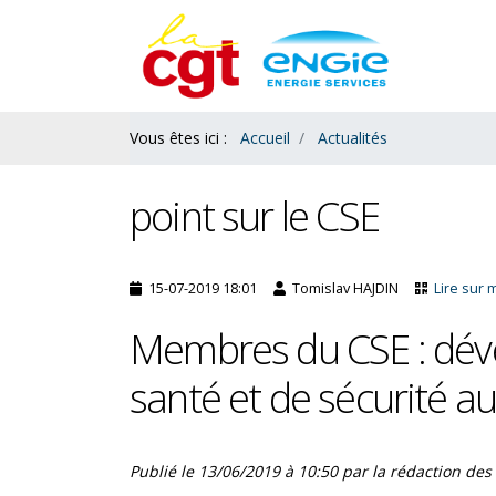
Contenu
Bas
Vous êtes ici :
Accueil
Actualités
point sur le CSE
15-07-2019 18:01
Tomislav HAJDIN
Lire sur 
Membres du CSE : déve
santé et de sécurité au 
es : le ras le bol des
L’acquisition de congés payés
Publié le
13/06/2019 à 10:50
par
la rédaction des 