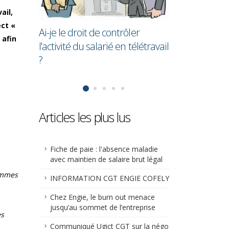
en moyenne 28,7% de moins
cadres !
ail,
que les hommes
ect «
ler
 afin
télétravail
Articles les plus lus
Fiche de paie : l'absence maladie
avec maintien de salaire brut légal
femmes
INFORMATION CGT ENGIE COFELY
Chez Engie, le burn out menace
jusqu’au sommet de l’entreprise
es
Communiqué Ugict CGT sur la négo