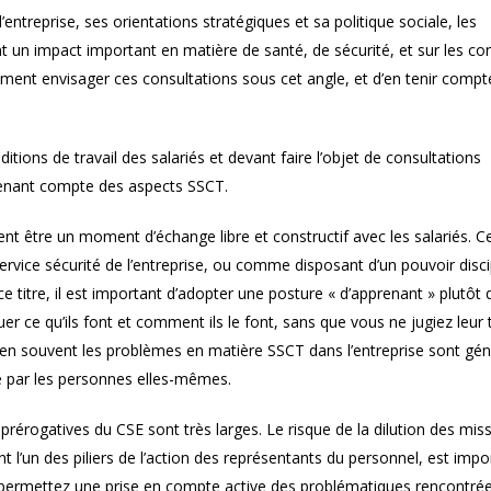
’entreprise, ses orientations stratégiques et sa politique sociale, les
t un impact important en matière de santé, de sécurité, et sur les co
alement envisager ces consultations sous cet angle, et d’en tenir comp
ions de travail des salariés et devant faire l’objet de consultations
 tenant compte des aspects SSCT.
ent être un moment d’échange libre et constructif avec les salariés. C
vice sécurité de l’entreprise, ou comme disposant d’un pouvoir discip
ce titre, il est important d’adopter une posture « d’apprenant » plutôt
r ce qu’ils font et comment ils le font, sans que vous ne jugiez leur t
en souvent les problèmes en matière SSCT dans l’entreprise sont gé
que par les personnes elles-mêmes.
prérogatives du CSE sont très larges. Le risque de la dilution des mis
t l’un des piliers de l’action des représentants du personnel, est impo
 permettez une prise en compte active des problématiques rencontré