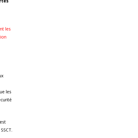
rtés
nt les
tion
ux
que les
curité
est
 SSCT.