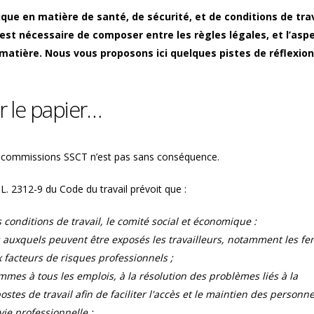
prescription de la faute ?
ue en matière de santé, de sécurité, et de conditions de trav
 est nécessaire de composer entre les règles légales, et l’asp
Ai-je le droit de contrô
matière. Nous vous proposons ici quelques pistes de réflexion
l'activité du salarié en 
?
r le papier…
 commissions SSCT n’est pas sans conséquence.
e L. 2312-9 du Code du travail prévoit que :
 conditions de travail, le comité social et économique :
ls auxquels peuvent être exposés les travailleurs, notamment les 
x facteurs de risques professionnels ;
mmes à tous les emplois, à la résolution des problèmes liés à la
tes de travail afin de faciliter l'accès et le maintien des personn
ie professionnelle ;