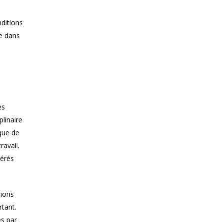
nditions
te dans
es
linaire
 que de
ravail.
nérés
sions
rtant.
es par