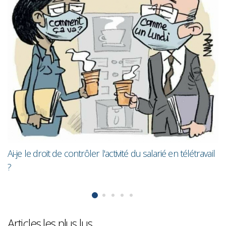
L
m
Ai-je le droit de contrôler l'activité du salarié en télétravail
?
Articles les plus lus