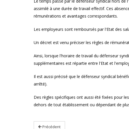
lle maintenue pendant
prescription de la faute ?
Le temps passé par le défenseur syndical hors de l'
t maladie ?
assimilé à une durée de travail effectif. Ces abse
rémunérations et avantages correspondants.
Les employeurs sont remboursés par l'Etat des sal
Un décret est venu préciser les règles de rémunéra
Ainsi, lorsque l'horaire de travail du défenseur syn
supplémentaires est répartie entre l'Etat et l'emplo
Il est aussi précisé que le défenseur syndical béné
arrêté).
Des règles spécifiques ont aussi été fixées pour les
dehors de tout établissement ou dépendant de plu
Précédent