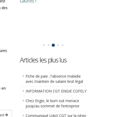
 moins
cadres !
est-elle main
 est
l’arrêt maladie
n des
eures
Articles les plus lus
Fiche de paie : l'absence maladie
avec maintien de salaire brut légal
e en
INFORMATION CGT ENGIE COFELY
Chez Engie, le burn out menace
jusqu’au sommet de l’entreprise
ant
Communiqué Ugict CGT sur la négo