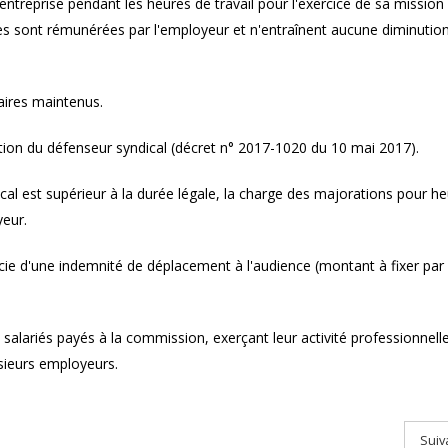
en moyenne 28,7% de
entreprise pendant les heures de travail pour l'exercice de sa mission
que les hommes
nces sont rémunérées par l'employeur et n'entraînent aucune diminutio
Ai-je le droit de contrôler
l'activité du salarié en télétravail
aires maintenus.
?
tion du défenseur syndical (décret n° 2017-1020 du 10 mai 2017).
dical est supérieur à la durée légale, la charge des majorations pour h
yeur.
ficie d'une indemnité de déplacement à l'audience (montant à fixer par
 salariés payés à la commission, exerçant leur activité professionnell
sieurs employeurs.
Suiv