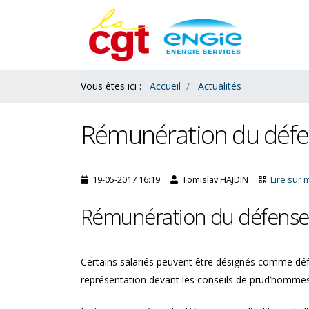
Contenu
Bas
Vous êtes ici :
Accueil
Actualités
Rémunération du défe
19-05-2017 16:19
Tomislav HAJDIN
Lire sur 
Rémunération du défenseu
Certains salariés peuvent être désignés comme défe
représentation devant les conseils de prud’hommes 
uisition de congés payés
Existe-t-il un délai de