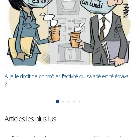
L
m
Ai-je le droit de contrôler l'activité du salarié en télétravail
?
Articles les plus lus