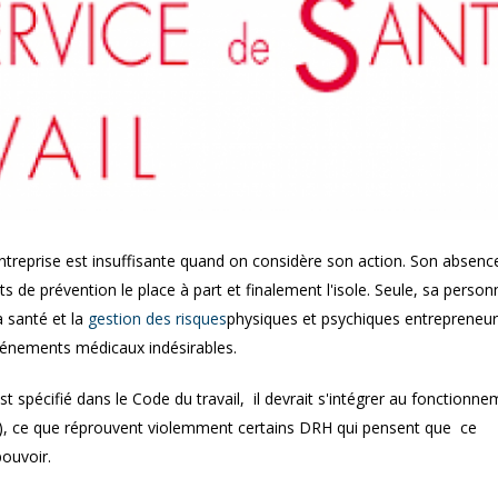
est-elle maintenue pendant
prescription de la faut
l’arrêt maladie ?
entreprise est insuffisante quand on considère son action. Son absenc
s de prévention le place à part et finalement l'isole. Seule, sa personn
a santé et la
gestion des risques
physiques et psychiques entrepreneur
événements médicaux indésirables.
 spécifié dans le Code du travail, il devrait s'intégrer au fonctionn
if), ce que réprouvent violemment certains DRH qui pensent que ce
ouvoir.