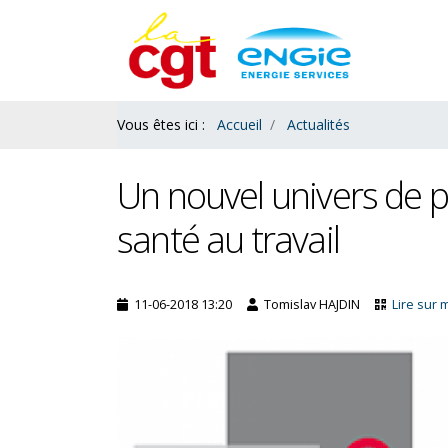
Contenu
Bas
Vous êtes ici :
Accueil
Actualités
Un nouvel univers de p
santé au travail
11-06-2018 13:20
Tomislav HAJDIN
Lire sur 
Salaires : le ras le bol des