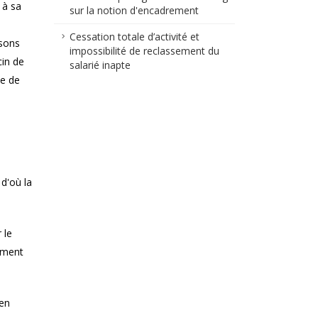
 à sa
sur la notion d'encadrement
Cessation totale d’activité et
osons
impossibilité de reclassement du
cin de
salarié inapte
ce de
d'où la
 le
ement
 en