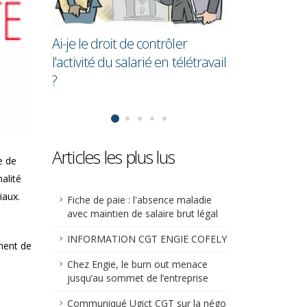
e ?
en moyenne 2
que les homm
Ai-je le droit de contrôler
l'activité du salarié en télétravail
?
Articles les plus lus
e de
alité
iaux.
Fiche de paie : l'absence maladie
avec maintien de salaire brut légal
INFORMATION CGT ENGIE COFELY
ement de
Chez Engie, le burn out menace
jusqu’au sommet de l’entreprise
Communiqué Ugict CGT sur la négo