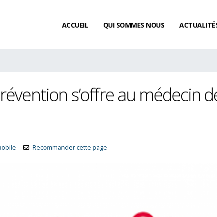
ACCUEIL
QUI SOMMES NOUS
ACTUALITÉ
révention s’offre au médecin d
mobile
Recommander cette page
L’acquisition de congés payés
Existe-t-il un délai de