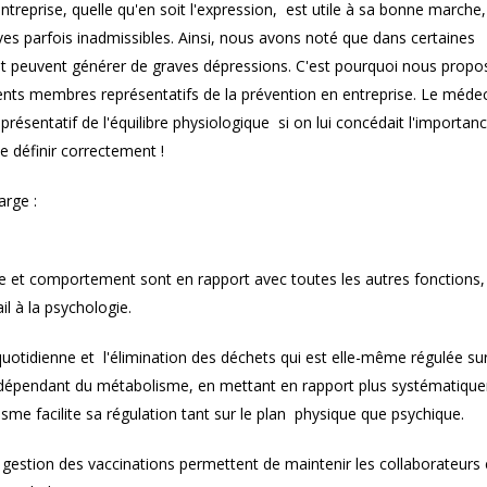
ntreprise, quelle qu'en soit l'expression, est utile à sa bonne marche,
ives parfois inadmissibles. Ainsi, nous avons noté que dans certaines
et peuvent générer de graves dépressions. C'est pourquoi nous prop
érents membres représentatifs de la prévention en entreprise. Le méde
résentatif de l'équilibre physiologique si on lui concédait l'importan
le définir correctement !
arge :
 et comportement sont en rapport avec toutes les autres fonctions, 
l à la psychologie.
quotidienne et l'élimination des déchets qui est elle-même régulée sur
e dépendant du métabolisme, en mettant en rapport plus systématiqu
sme facilite sa régulation tant sur le plan physique que psychique.
a gestion des vaccinations permettent de maintenir les collaborateurs